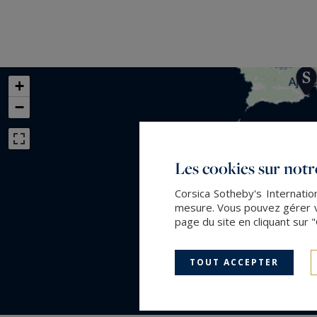
+
−
Les cookies sur notre
Corsica Sotheby's Internatio
mesure. Vous pouvez gérer vo
page du site en cliquant sur 
TOUT ACCEPTER