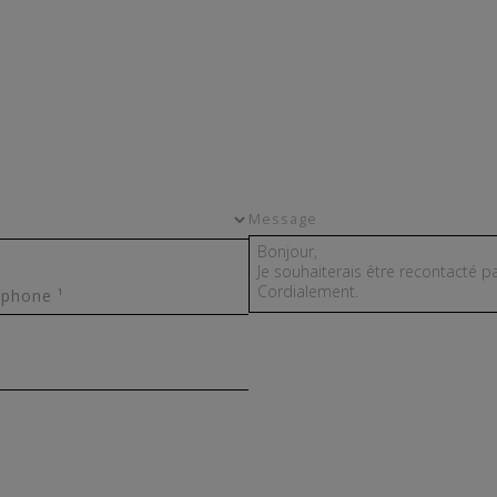
Message
éphone ¹