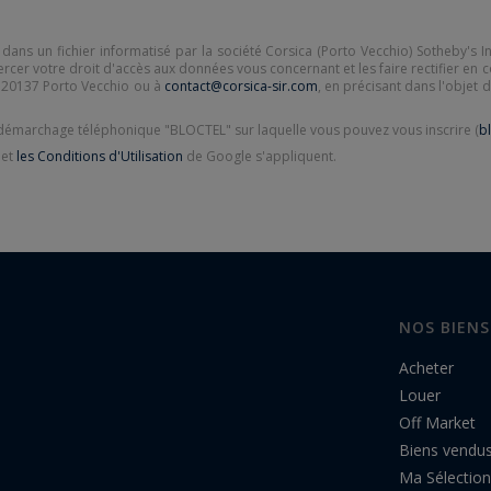
 dans un fichier informatisé par la société Corsica (Porto Vecchio) Sotheby's I
cer votre droit d'accès aux données vous concernant et les faire rectifier en co
i 20137 Porto Vecchio ou à
contact@corsica-sir.com
, en précisant dans l'objet 
u démarchage téléphonique "BLOCTEL" sur laquelle vous pouvez vous inscrire (
bl
et
les Conditions d'Utilisation
de Google s'appliquent.
NOS BIENS
Acheter
Louer
Off Market
Biens vendu
Ma Sélection