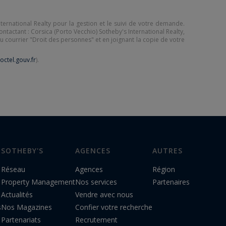
nternational Realty pour la gestion et le suivi de votre demande.
ntactant : Corsica (Porto Vecchio) Sotheby's International Realty,
du courrier "Droit des personnes" et en joignant la copie de votre
octel.gouv.fr
).
SOTHEBY'S
AGENCES
AUTRES
Réseau
Agences
Région
Property Management
Nos services
Partenaires
Actualités
Vendre avec nous
s
Nos Magazines
Confier votre recherche
Partenariats
Recrutement