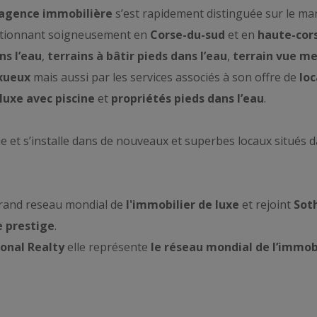
agence immobilière
s’est rapidement distinguée sur le ma
lectionnant soigneusement en
Corse-du-sud
et en
haute-cor
ns l’eau
,
terrains à bâtir pieds dans l’eau
,
terrain vue me
xueux
mais aussi par les services associés à son offre de
loc
 luxe avec piscine
et
propriétés pieds dans l’eau
.
e et s’installe dans de nouveaux et superbes locaux situés d
 grand reseau mondial de
l'immobilier de luxe
et rejoint
Soth
e prestige
.
ional Realty
elle représente
le réseau mondial de l’immobi
cio au Cap Corse, à Porto-Vecchio, Bonifacio, Propriano, Ajac
 propriétés de
l’île de beauté
.