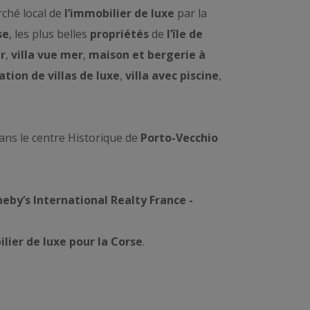
rché local de
l’immobilier de luxe
par la
se
, les plus belles
propriétés
de
l’île de
r
,
villa vue mer
,
maison et bergerie à
ation de villas de luxe
,
villa avec piscine
,
ans le centre Historique de
Porto-Vecchio
eby’s International Realty France -
lier de luxe pour la Corse
.
cio, Calvi, l’île Rousse nous sélectionnons