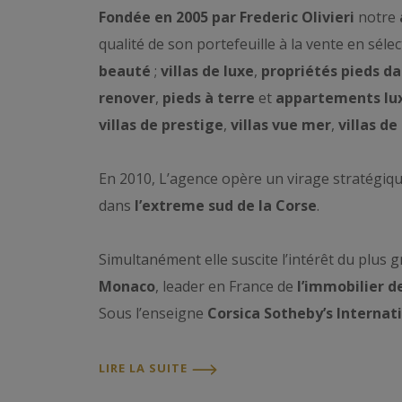
Fondée en 2005 par Frederic Olivieri
notre
qualité de son portefeuille à la vente en sé
beauté
;
villas de luxe
,
propriétés pieds da
renover
,
pieds à terre
et
appartements lu
villas de prestige
,
villas vue mer
,
villas de
En 2010, L’agence opère un virage stratégiqu
dans
l’extreme sud de la Corse
.
Simultanément elle suscite l’intérêt du plus
Monaco
, leader en France de
l’immobilier d
Sous l’enseigne
Corsica Sotheby’s Internat
De l’extrême sud à la Balagne, du golfe d’Ajac
LIRE LA SUITE
avec soin et partout en
Corse
les plus belles