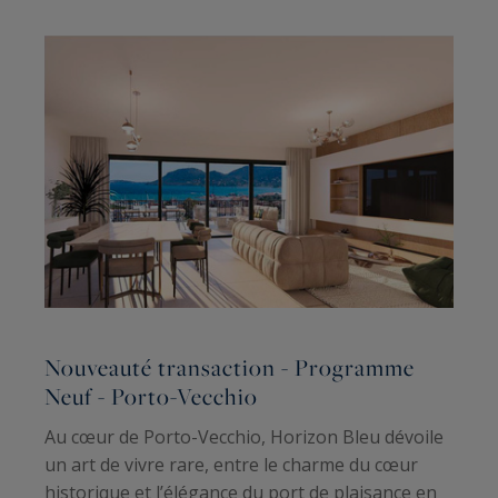
Nouveauté transaction - Programme
S
Neuf - Porto-Vecchio
a
Au cœur de Porto-Vecchio, Horizon Bleu dévoile
un art de vivre rare, entre le charme du cœur
v
historique et l’élégance du port de plaisance en
S