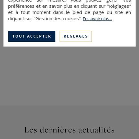
préférences et en savoir plus en cliquant sur "Réglages"
avec piscine
profite d’un accès privatif à la mer.
et à tout moment dans le pied de page du site en
cliquant sur "Gestion des cookies".
En savoir plus...
https://www.corsica-sothebysrealty.com/fr/immobilier-luxe-
corse/ref-pc3-200/vente-villa-porto-vecchio-10-pieces-7-
TOUT ACCEPTER
RÉGLAGES
chambres-20137/
Les dernières actualités