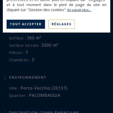
En savoir plus...
et à tout moment dans le pied de page du site en
cliquant sur "Gestion des cookies".
En savoir plus...
DESCRIPTION GÉNÉRALE
TOUT ACCEPTER
RÉGLAGES
Villa
Type de bien :
360 m²
Surface :
5000 m²
Surface terrain :
7
Pièces :
5
Chambres :
ENVIRONNEMENT
Porto-Vecchio (20137)
Ville :
PALOMBAGGIA
Quartier :
DESCRIPTION COMPLÉMENTAIRE