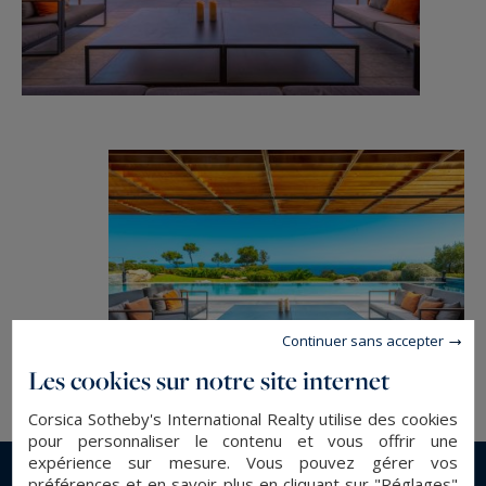
quelques minutes.
Enfin, la proximité de l’aéroport de Figari sud
Corse et de son terminal affaire, des commodités
et l’accès rapide au golf de Lezza et Sperone
viennent parfaire la situation idyllique de cette
sublime propriété .
Continuer sans accepter
Les cookies sur notre site internet
Corsica Sotheby's International Realty utilise des cookies
pour personnaliser le contenu et vous offrir une
expérience sur mesure. Vous pouvez gérer vos
préférences et en savoir plus en cliquant sur "Réglages"