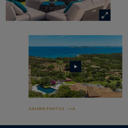
Depuis la cuisine, un couloir dessert la salle de
cinéma, et les 2 dernières grandes chambres
avec salle de bain et salle de douche. Une
terrasse privative avec pergola en bois vous
permettra de vous isoler en toute quiétude.
À l’extérieur, en contrebas de la terrasse, un
terrain de pétanque et une salle de sport avec
sauna complètent l’ensemble.
Les 9 chambres de la villa sont climatisées et
bénéficient toutes d’une superbe vue mer.
Avec plus de 600m2 de terrasses, la villa offre de
GALERIE PHOTOS
splendides espaces de vie en extérieur où la vue
mer est sensationnelle et omniprésente.