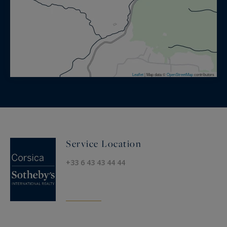
Leaflet
|
Map data ©
OpenStreetMap
contributors
Service Location
+33 6 43 43 44 44