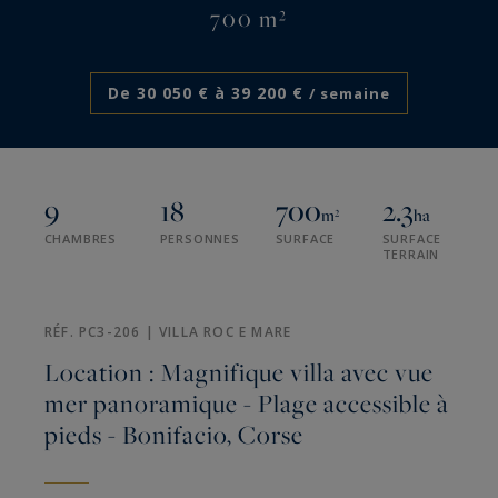
700 m²
De 30 050 € à 39 200 €
/ semaine
9
18
700
2.3
m²
ha
CHAMBRES
PERSONNES
SURFACE
SURFACE
TERRAIN
RÉF. PC3-206 | VILLA ROC E MARE
Location : Magnifique villa avec vue
mer panoramique - Plage accessible à
pieds - Bonifacio, Corse