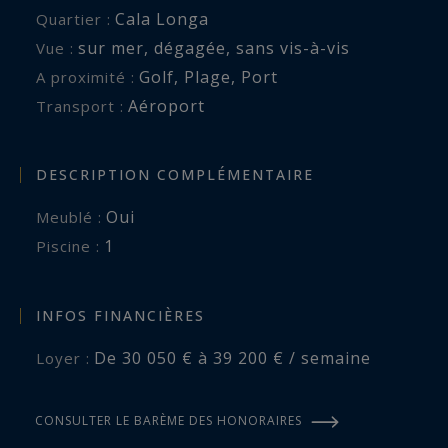
Cala Longa
Quartier :
agrémenter votre séjour.
sur mer
,
dégagée
,
sans vis-à-vis
Vue :
Golf
,
Plage
,
Port
A proximité :
Aéroport
Transport :
DESCRIPTION COMPLÉMENTAIRE
Oui
Meublé :
1
piscine :
INFOS FINANCIÈRES
De 30 050 € à 39 200 € / semaine
Loyer :
CONSULTER LE BARÈME DES HONORAIRES